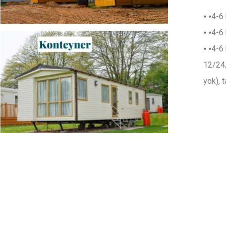
⦁ ⦁4-6 
⦁ ⦁4-6 
⦁ ⦁4-6 
12/24/
yok), t