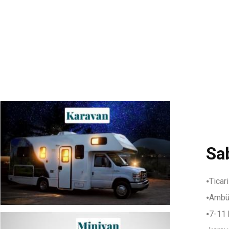
Sab
⦁Ticari
⦁Ambü
⦁7-11 