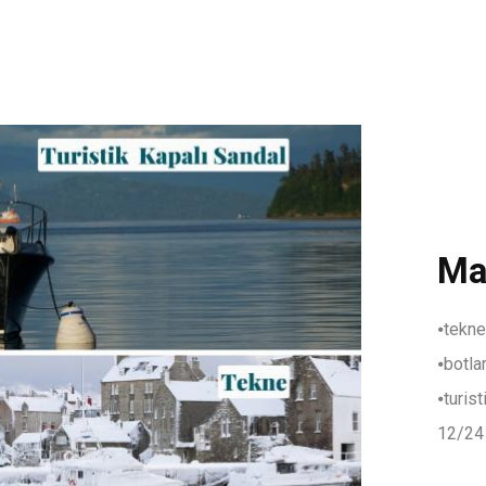
Mar
⦁tekne 
⦁botlar
⦁turist
12/24 