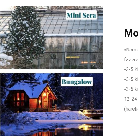
Mob
⦁Normal
fazla 
⦁3-5 k
⦁3-5 ki
⦁3-5 k
12-24 
(harek